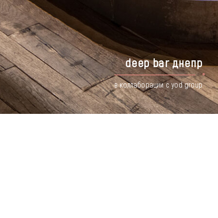
deep bar днепр
в коллаборации с yod group