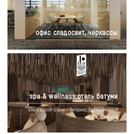
офис сладосвит, черкассы
spa & wellness отель батуми
спа с душой грузии – интерьер, вдохновленный
природой