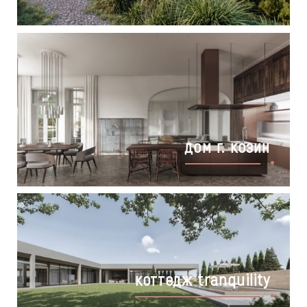
дом г. козин
коттедж tranquility