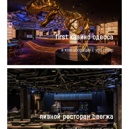
first казино одесса
в коллаборации с yod group
пивной ресторан beerжа