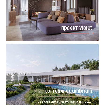
проект violet
коттедж equilibrium
равновесие архитектуры и природы