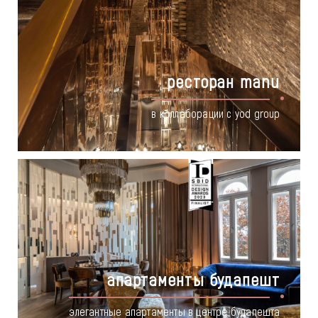
ресторан manu
в коллаборации с yod group
апартаменты будапешт
элегантные апартаменты в центре будапешта