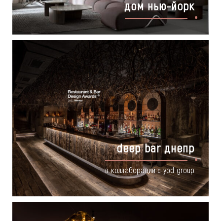
дом нью-йорк
deep bar днепр
в коллаборации с yod group