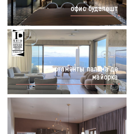
офис будапешт
апартаменты пальма де
майорка